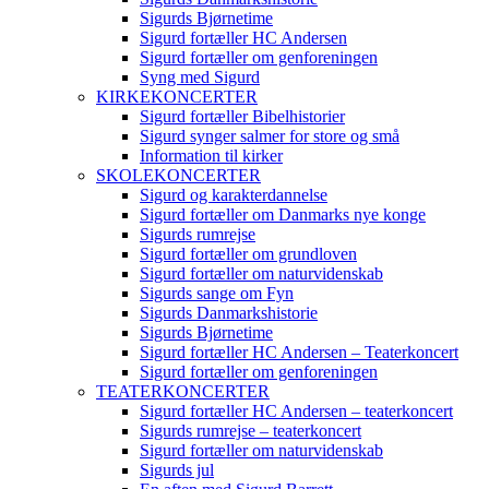
Sigurds Bjørnetime
Sigurd fortæller HC Andersen
Sigurd fortæller om genforeningen
Syng med Sigurd
KIRKEKONCERTER
Sigurd fortæller Bibelhistorier
Sigurd synger salmer for store og små
Information til kirker
SKOLEKONCERTER
Sigurd og karakterdannelse
Sigurd fortæller om Danmarks nye konge
Sigurds rumrejse
Sigurd fortæller om grundloven
Sigurd fortæller om naturvidenskab
Sigurds sange om Fyn
Sigurds Danmarkshistorie
Sigurds Bjørnetime
Sigurd fortæller HC Andersen – Teaterkoncert
Sigurd fortæller om genforeningen
TEATERKONCERTER
Sigurd fortæller HC Andersen – teaterkoncert
Sigurds rumrejse – teaterkoncert
Sigurd fortæller om naturvidenskab
Sigurds jul