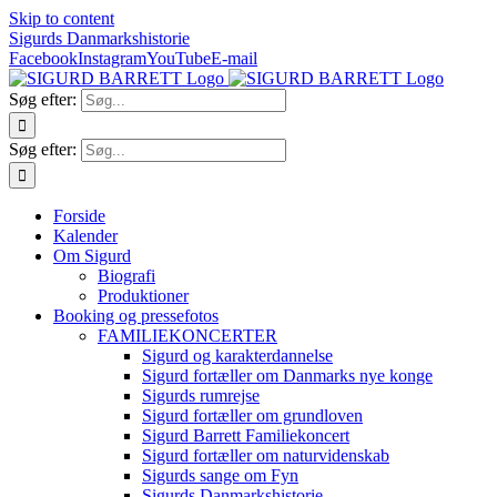
Skip to content
Sigurds Danmarkshistorie
Facebook
Instagram
YouTube
E-mail
Søg efter:
Søg efter:
Forside
Kalender
Om Sigurd
Biografi
Produktioner
Booking og pressefotos
FAMILIEKONCERTER
Sigurd og karakterdannelse
Sigurd fortæller om Danmarks nye konge
Sigurds rumrejse
Sigurd fortæller om grundloven
Sigurd Barrett Familiekoncert
Sigurd fortæller om naturvidenskab
Sigurds sange om Fyn
Sigurds Danmarkshistorie