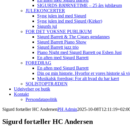
En aften med Sigurd Barrett
SIGURDS BJØRNETIME – 25 års jubilæum
JULEKONCERTER
Syng julen ind med Sigurd
Syng julen ind med Sigurd (Kirker)
Sigurds jul
FOR DET VOKSNE PUBLIKUM
Sigurd Barrett & The Cigars gendannes
Sigurd Barrett Piano Show
Sigurd Barrett jazz trio
Piano Night med Sigurd Barrett og Esben Just
En aften med Sigurd Barrett
FOREDRAG
En aften med Sigurd Barrett
Din og min historie. Hvorfor er vores historie så vi
Musikalsk foredrag: For alt hvad du har kært
SOLISTOPTRÆDEN
Udgivelser og butik
Kontakt
Persondatapolitik
Sigurd fortæller HC Andersen
PH Admin
2025-10-08T12:11:19+02:0
Sigurd fortæller HC Andersen