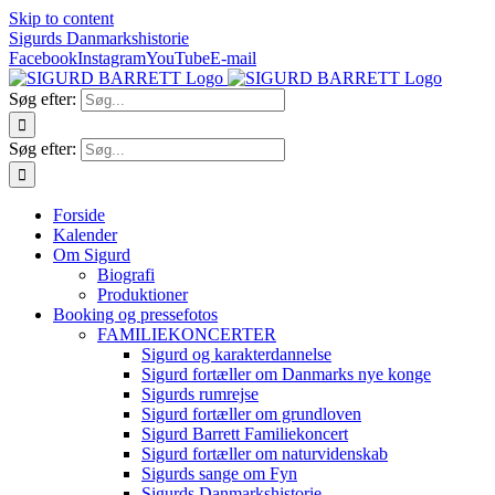
Skip to content
Sigurds Danmarkshistorie
Facebook
Instagram
YouTube
E-mail
Søg efter:
Søg efter:
Forside
Kalender
Om Sigurd
Biografi
Produktioner
Booking og pressefotos
FAMILIEKONCERTER
Sigurd og karakterdannelse
Sigurd fortæller om Danmarks nye konge
Sigurds rumrejse
Sigurd fortæller om grundloven
Sigurd Barrett Familiekoncert
Sigurd fortæller om naturvidenskab
Sigurds sange om Fyn
Sigurds Danmarkshistorie