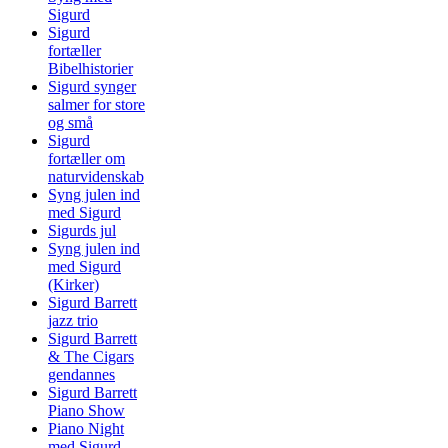
Sigurd
Sigurd
fortæller
Bibelhistorier
Sigurd synger
salmer for store
og små
Sigurd
fortæller om
naturvidenskab
Syng julen ind
med Sigurd
Sigurds jul
Syng julen ind
med Sigurd
(Kirker)
Sigurd Barrett
jazz trio
Sigurd Barrett
& The Cigars
gendannes
Sigurd Barrett
Piano Show
Piano Night
med Sigurd