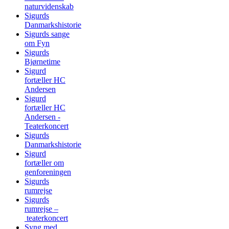
naturvidenskab
Sigurds
Danmarkshistorie
Sigurds sange
om Fyn
Sigurds
Bjørnetime
Sigurd
fortæller HC
Andersen
Sigurd
fortæller HC
Andersen -
Teaterkoncert
Sigurds
Danmarkshistorie
Sigurd
fortæller om
genforeningen
Sigurds
rumrejse
Sigurds
rumrejse –
teaterkoncert
Syng med