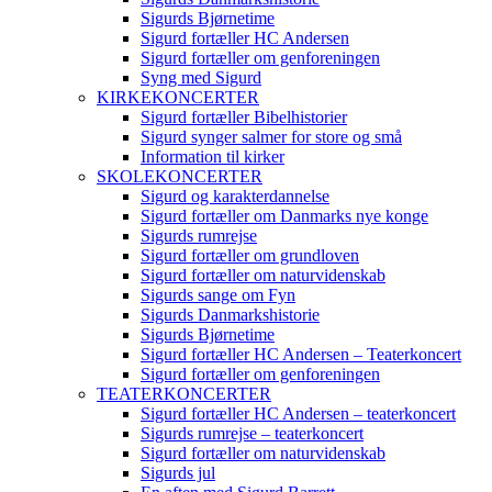
Sigurds Bjørnetime
Sigurd fortæller HC Andersen
Sigurd fortæller om genforeningen
Syng med Sigurd
KIRKEKONCERTER
Sigurd fortæller Bibelhistorier
Sigurd synger salmer for store og små
Information til kirker
SKOLEKONCERTER
Sigurd og karakterdannelse
Sigurd fortæller om Danmarks nye konge
Sigurds rumrejse
Sigurd fortæller om grundloven
Sigurd fortæller om naturvidenskab
Sigurds sange om Fyn
Sigurds Danmarkshistorie
Sigurds Bjørnetime
Sigurd fortæller HC Andersen – Teaterkoncert
Sigurd fortæller om genforeningen
TEATERKONCERTER
Sigurd fortæller HC Andersen – teaterkoncert
Sigurds rumrejse – teaterkoncert
Sigurd fortæller om naturvidenskab
Sigurds jul