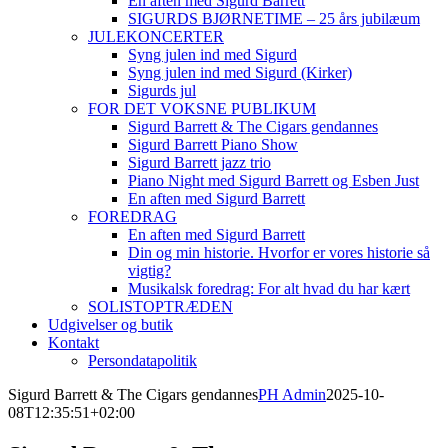
En aften med Sigurd Barrett
SIGURDS BJØRNETIME – 25 års jubilæum
JULEKONCERTER
Syng julen ind med Sigurd
Syng julen ind med Sigurd (Kirker)
Sigurds jul
FOR DET VOKSNE PUBLIKUM
Sigurd Barrett & The Cigars gendannes
Sigurd Barrett Piano Show
Sigurd Barrett jazz trio
Piano Night med Sigurd Barrett og Esben Just
En aften med Sigurd Barrett
FOREDRAG
En aften med Sigurd Barrett
Din og min historie. Hvorfor er vores historie så
vigtig?
Musikalsk foredrag: For alt hvad du har kært
SOLISTOPTRÆDEN
Udgivelser og butik
Kontakt
Persondatapolitik
Sigurd Barrett & The Cigars gendannes
PH Admin
2025-10-
08T12:35:51+02:00