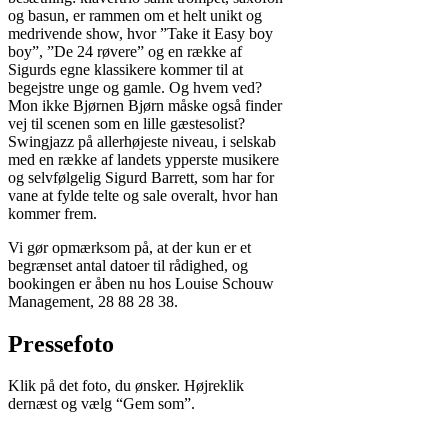
og basun, er rammen om et helt unikt og
medrivende show, hvor ”Take it Easy boy
boy”, ”De 24 røvere” og en række af
Sigurds egne klassikere kommer til at
begejstre unge og gamle. Og hvem ved?
Mon ikke Bjørnen Bjørn måske også finder
vej til scenen som en lille gæstesolist?
Swingjazz på allerhøjeste niveau, i selskab
med en række af landets ypperste musikere
og selvfølgelig Sigurd Barrett, som har for
vane at fylde telte og sale overalt, hvor han
kommer frem.
Vi gør opmærksom på, at der kun er et
begrænset antal datoer til rådighed, og
bookingen er åben nu hos Louise Schouw
Management, 28 88 28 38.
Pressefoto
Klik på det foto, du ønsker. Højreklik
dernæst og vælg “Gem som”.