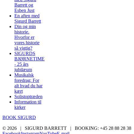
Barrett og
Esben Just
En aften med
Sigurd Barrett
Din og min
historie.
Hvorfor er
vores historie
så vigtig?
SIGURDS
BJØRNETIME
- 25 års
jubilæum
Musikalsk
foredrag: For
alt hvad du har
kært
Solistoptræden
Information til
kirker
BOOK SIGURD
©
2026 | SIGURD BARRETT | BOOKING: +45 28 88 28 38
Facebook
Instagram
YouTube
E-mail