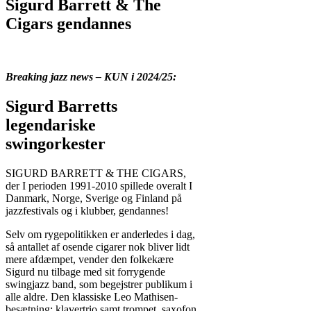
Sigurd Barrett & The
Cigars gendannes
Breaking jazz news – KUN i 2024/25:
Sigurd Barretts
legendariske
swingorkester
SIGURD BARRETT & THE CIGARS,
der I perioden 1991-2010 spillede overalt I
Danmark, Norge, Sverige og Finland på
jazzfestivals og i klubber, gendannes!
Selv om rygepolitikken er anderledes i dag,
så antallet af osende cigarer nok bliver lidt
mere afdæmpet, vender den folkekære
Sigurd nu tilbage med sit forrygende
swingjazz band, som begejstrer publikum i
alle aldre. Den klassiske Leo Mathisen-
besætning: klavertrio samt trompet, saxofon