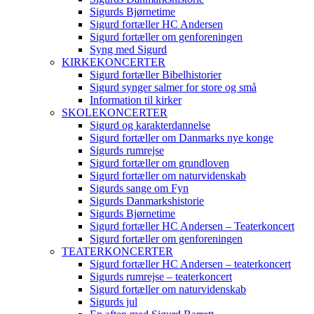
Sigurds Bjørnetime
Sigurd fortæller HC Andersen
Sigurd fortæller om genforeningen
Syng med Sigurd
KIRKEKONCERTER
Sigurd fortæller Bibelhistorier
Sigurd synger salmer for store og små
Information til kirker
SKOLEKONCERTER
Sigurd og karakterdannelse
Sigurd fortæller om Danmarks nye konge
Sigurds rumrejse
Sigurd fortæller om grundloven
Sigurd fortæller om naturvidenskab
Sigurds sange om Fyn
Sigurds Danmarkshistorie
Sigurds Bjørnetime
Sigurd fortæller HC Andersen – Teaterkoncert
Sigurd fortæller om genforeningen
TEATERKONCERTER
Sigurd fortæller HC Andersen – teaterkoncert
Sigurds rumrejse – teaterkoncert
Sigurd fortæller om naturvidenskab
Sigurds jul