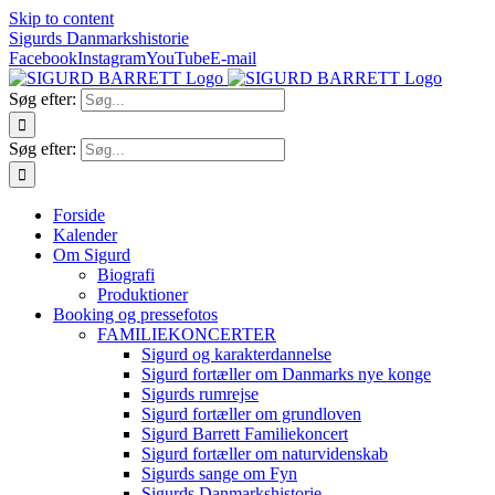
Skip to content
Sigurds Danmarkshistorie
Facebook
Instagram
YouTube
E-mail
Søg efter:
Søg efter:
Forside
Kalender
Om Sigurd
Biografi
Produktioner
Booking og pressefotos
FAMILIEKONCERTER
Sigurd og karakterdannelse
Sigurd fortæller om Danmarks nye konge
Sigurds rumrejse
Sigurd fortæller om grundloven
Sigurd Barrett Familiekoncert
Sigurd fortæller om naturvidenskab
Sigurds sange om Fyn
Sigurds Danmarkshistorie