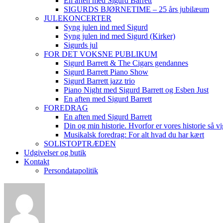
En aften med Sigurd Barrett
SIGURDS BJØRNETIME – 25 års jubilæum
JULEKONCERTER
Syng julen ind med Sigurd
Syng julen ind med Sigurd (Kirker)
Sigurds jul
FOR DET VOKSNE PUBLIKUM
Sigurd Barrett & The Cigars gendannes
Sigurd Barrett Piano Show
Sigurd Barrett jazz trio
Piano Night med Sigurd Barrett og Esben Just
En aften med Sigurd Barrett
FOREDRAG
En aften med Sigurd Barrett
Din og min historie. Hvorfor er vores historie så vi
Musikalsk foredrag: For alt hvad du har kært
SOLISTOPTRÆDEN
Udgivelser og butik
Kontakt
Persondatapolitik